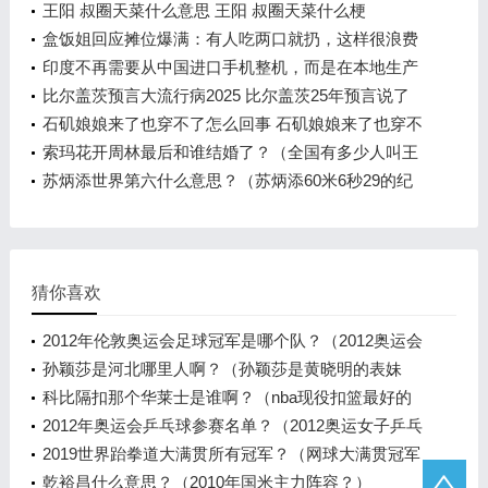
交给神仙了什么情况
王阳 叔圈天菜什么意思 王阳 叔圈天菜什么梗
盒饭姐回应摊位爆满：有人吃两口就扔，这样很浪费
粮食
印度不再需要从中国进口手机整机，而是在本地生产
制造
比尔盖茨预言大流行病2025 比尔盖茨25年预言说了
什么
石矶娘娘来了也穿不了怎么回事 石矶娘娘来了也穿不
了啥情况
索玛花开周林最后和谁结婚了？（全国有多少人叫王
敏？）
苏炳添世界第六什么意思？（苏炳添60米6秒29的纪
录谁报的？）
猜你喜欢
2012年伦敦奥运会足球冠军是哪个队？（2012奥运会
足球决赛比分？）
孙颖莎是河北哪里人啊？（孙颖莎是黄晓明的表妹
吗？）
科比隔扣那个华莱士是谁啊？（nba现役扣篮最好的
球队？）
2012年奥运会乒乓球参赛名单？（2012奥运女子乒乓
球团体冠军？）
2019世界跆拳道大满贯所有冠军？（网球大满贯冠军
排名？）
乾裕昌什么意思？（2010年国米主力阵容？）